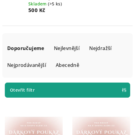
Skladem
(>5 ks)
500 Kč
Ř
a
Doporučujeme
Nejlevnější
Nejdražší
z
e
Nejprodávanější
Abecedně
n
í
p
Otevřít filtr
r
V
o
ý
d
p
u
i
k