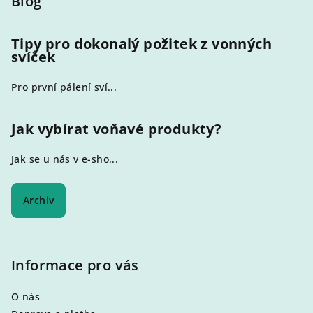
p
Blog
a
t
Tipy pro dokonalý požitek z vonných
svíček
í
Pro první pálení sví...
Jak vybírat voňavé produkty?
Jak se u nás v e-sho...
Archiv
Informace pro vás
O nás