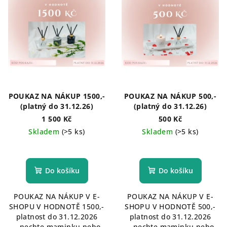
s
t
p
ů
r
o
d
u
k
POUKAZ NA NÁKUP 1500,-
POUKAZ NA NÁKUP 500,-
t
(platný do 31.12.26)
(platný do 31.12.26)
ů
1 500 Kč
500 Kč
Skladem
(>5 ks)
Skladem
(>5 ks)
Do košíku
Do košíku
POUKAZ NA NÁKUP V E-
POUKAZ NA NÁKUP V E-
SHOPU V HODNOTĚ 1500,-
SHOPU V HODNOTĚ 500,-
platnost do 31.12.2026
platnost do 31.12.2026
...nechte maminku nebo
...nechte maminku nebo