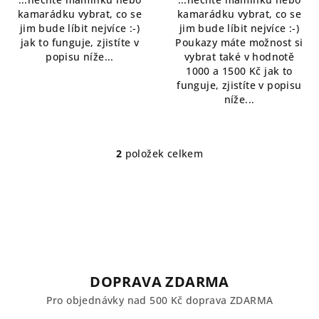
kamarádku vybrat, co se
kamarádku vybrat, co se
jim bude líbit nejvíce :-)
jim bude líbit nejvíce :-)
jak to funguje, zjistíte v
Poukazy máte možnost si
popisu níže...
vybrat také v hodnotě
1000 a 1500 Kč jak to
funguje, zjistíte v popisu
níže...
2
položek celkem
O
v
l
á
d
a
c
í
DOPRAVA ZDARMA
p
Pro objednávky nad 500 Kč doprava ZDARMA
r