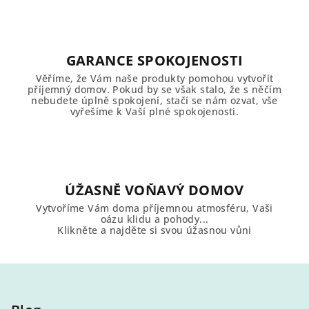
v
k
y
v
GARANCE SPOKOJENOSTI
ý
Věříme, že Vám naše produkty pomohou vytvořit
p
příjemný domov. Pokud by se však stalo, že s něčím
i
nebudete úplně spokojení, stačí se nám ozvat, vše
vyřešíme k Vaší plné spokojenosti.
s
u
ÚŽASNĚ VOŇAVÝ DOMOV
Vytvoříme Vám doma příjemnou atmosféru, Vaši
oázu klidu a pohody...
Klikněte a najděte si svou úžasnou vůni
Z
á