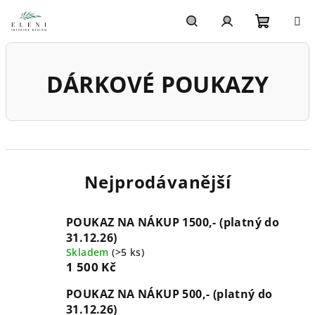
Přejít
na
obsah
Nákupn
Hledat
Přihlášení
DÁRKOVÉ POUKAZY
košík
Nejprodávanější
POUKAZ NA NÁKUP 1500,- (platný do
31.12.26)
Skladem
(>5 ks)
1 500 Kč
POUKAZ NA NÁKUP 500,- (platný do
31.12.26)