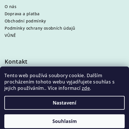
O nás
Doprava a platba
Obchodní podmínky
Podmínky ochrany osobních údajů
VŮNĚ
Kontakt
info
@
eleni.cz
Tento web používá soubory cookie. Dalším
+420 704 868 500
procházením tohoto webu vyjadřujete souhlas s
jejich používáním.. Více informací
zde
.
Nastavení
Copyright 2026
ELENI, Váš voňavý obchod
. Všechna
práva vyhrazena.
Souhlasím
Vytvořil Shoptet