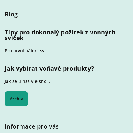
á
p
Blog
a
t
Tipy pro dokonalý požitek z vonných
svíček
í
Pro první pálení sví...
Jak vybírat voňavé produkty?
Jak se u nás v e-sho...
Archiv
Informace pro vás