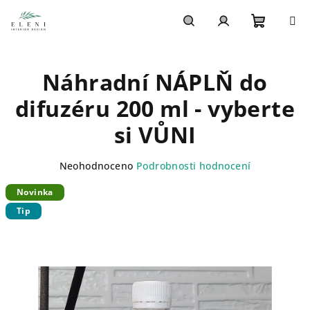
Přejít
na
obsah
Nákupn
Hledat
Přihlášení
Náhradní NÁPLŇ do
košík
difuzéru 200 ml - vyberte
si VŮNI
Průměrné
Neohodnoceno
Podrobnosti hodnocení
hodnocení
Novinka
produktu
je
Tip
0,0
z
5
hvězdiček.