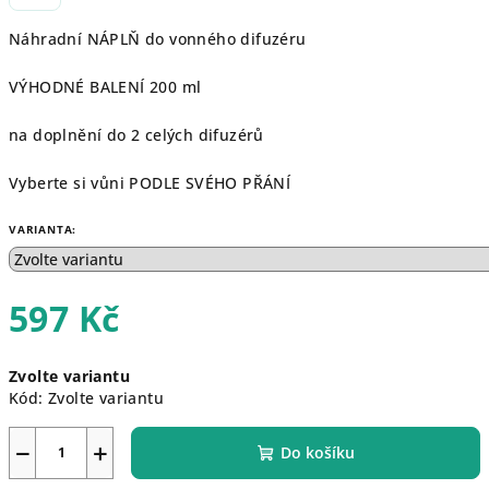
Náhradní NÁPLŇ do vonného difuzéru
VÝHODNÉ BALENÍ 200 ml
na doplnění do 2 celých difuzérů
Vyberte si vůni PODLE SVÉHO PŘÁNÍ
VARIANTA:
597 Kč
Měrná
Zvolte variantu
cena:
Kód:
Zvolte variantu
−
+
Do košíku