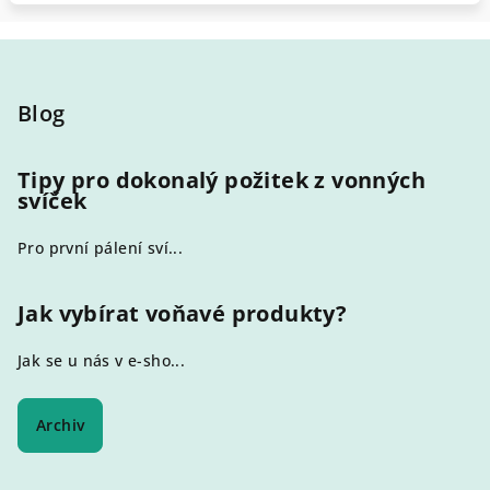
Z
á
p
Blog
a
t
Tipy pro dokonalý požitek z vonných
svíček
í
Pro první pálení sví...
Jak vybírat voňavé produkty?
Jak se u nás v e-sho...
Archiv