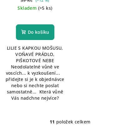
39 Kč
(–12 %)
Skladem
(>5 ks)
Do košíku
LILIE S KAPKOU MOŠUSU,
VOŇAVÉ PRÁDLO,
PIŠKOTOVÉ NEBE
Neodolatelné vůně ve
voscích... k vyzkoušení...
přidejte si je k objednávce
nebo si nechte poslat
samostatně... Která vůně
Vás nadchne nejvíce?
11
položek celkem
O
v
l