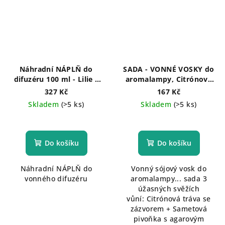
Náhradní NÁPLŇ do
SADA - VONNÉ VOSKY do
difuzéru 100 ml - Lilie s
aromalampy, Citrónová
kapkou mošusu
tráva se zázvorem +
327 Kč
167 Kč
Sametová pivoňka s
Skladem
(>5 ks)
Skladem
(>5 ks)
agarovým dřevem + Lilie s
kapkou mošusu
Průměrné
hodnocení
produktu
Do košíku
Do košíku
je
5,0
Náhradní NÁPLŇ do
Vonný sójový vosk do
z
vonného difuzéru
aromalampy... sada 3
5
úžasných svěžích
hvězdiček.
vůní: Citrónová tráva se
zázvorem + Sametová
pivoňka s agarovým