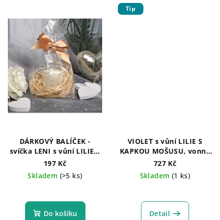
Tip
DÁRKOVÝ BALÍČEK -
VIOLET s vůní LILIE S
svíčka LENI s vůní LILIE S
KAPKOU MOŠUSU, vonná
KAPKOU MOŠUSU
svíčka 200 g
197 Kč
727 Kč
Skladem
(>5 ks)
Skladem
(1 ks)
Do košíku
Detail