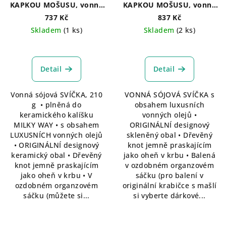
t
KAPKOU MOŠUSU, vonná
KAPKOU MOŠUSU, vonná
svíčka 210 g
svíčka MAXI NÁPLŇ 360 g
ů
737 Kč
837 Kč
Skladem
(1 ks)
Skladem
(2 ks)
Průměrné
hodnocení
produktu
Detail
Detail
je
5,0
Vonná sójová SVÍČKA, 210
VONNÁ SÓJOVÁ SVÍČKA s
z
g • plněná do
obsahem luxusních
5
keramického kalíšku
vonných olejů •
hvězdiček.
MILKY WAY • s obsahem
ORIGINÁLNÍ designový
LUXUSNÍCH vonných olejů
skleněný obal • Dřevěný
• ORIGINÁLNÍ designový
knot jemně praskajícím
keramický obal • Dřevěný
jako oheň v krbu • Balená
knot jemně praskajícím
v ozdobném organzovém
jako oheň v krbu • V
sáčku (pro balení v
ozdobném organzovém
originální krabičce s mašlí
sáčku (můžete si...
si vyberte dárkové...