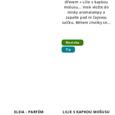
dřevem + Lilie s kapkou
mošusu... Vosk vložte do
misky aromalampy a
zapalte pod ní čajovou
svíčku. Během chvilky se...
Novinka
Tip
ELEIA - PARFÉM
LILIE S KAPKOU MOŠUSU