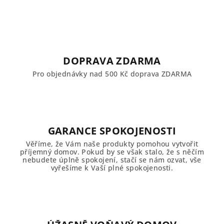
á
d
a
c
í
DOPRAVA ZDARMA
p
Pro objednávky nad 500 Kč doprava ZDARMA
r
v
k
y
v
GARANCE SPOKOJENOSTI
ý
Věříme, že Vám naše produkty pomohou vytvořit
p
příjemný domov. Pokud by se však stalo, že s něčím
i
nebudete úplně spokojení, stačí se nám ozvat, vše
vyřešíme k Vaší plné spokojenosti.
s
u