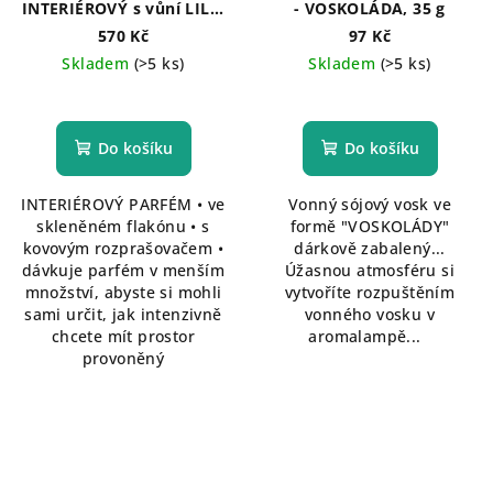
INTERIÉROVÝ s vůní LILIE
- VOSKOLÁDA, 35 g
S KAPKOU MOŠUSU, 100
570 Kč
97 Kč
ml
Skladem
(>5 ks)
Skladem
(>5 ks)
Do košíku
Do košíku
INTERIÉROVÝ PARFÉM • ve
Vonný sójový vosk ve
skleněném flakónu • s
formě "VOSKOLÁDY"
kovovým rozprašovačem •
dárkově zabalený...
dávkuje parfém v menším
Úžasnou atmosféru si
množství, abyste si mohli
vytvoříte rozpuštěním
sami určit, jak intenzivně
vonného vosku v
chcete mít prostor
aromalampě...
provoněný