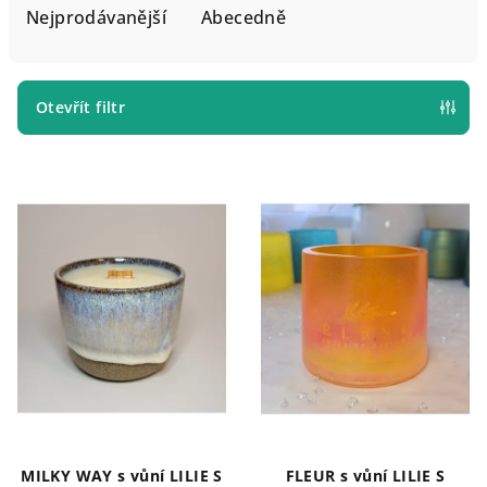
e
Nejprodávanější
Abecedně
n
í
p
Otevřít filtr
r
V
o
ý
d
p
u
i
k
s
t
p
ů
r
o
d
u
k
MILKY WAY s vůní LILIE S
FLEUR s vůní LILIE S