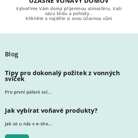
ÚŽASNĚ VOŇAVÝ DOMOV
Vytvoříme Vám doma příjemnou atmosféru, Vaši
oázu klidu a pohody...
Klikněte a najděte si svou úžasnou vůni
Z
á
p
Blog
a
t
Tipy pro dokonalý požitek z vonných
svíček
í
Pro první pálení sví...
Jak vybírat voňavé produkty?
Jak se u nás v e-sho...