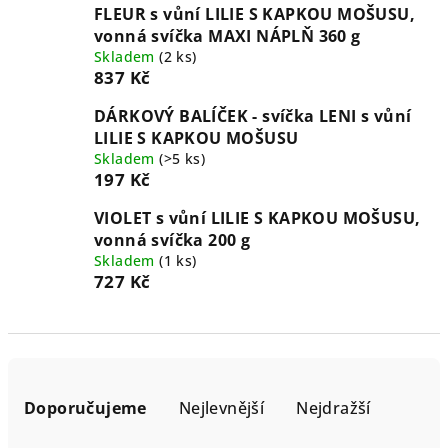
FLEUR s vůní LILIE S KAPKOU MOŠUSU,
vonná svíčka MAXI NÁPLŇ 360 g
Skladem
(2 ks)
837 Kč
DÁRKOVÝ BALÍČEK - svíčka LENI s vůní
LILIE S KAPKOU MOŠUSU
Skladem
(>5 ks)
197 Kč
VIOLET s vůní LILIE S KAPKOU MOŠUSU,
vonná svíčka 200 g
Skladem
(1 ks)
727 Kč
Ř
a
Doporučujeme
Nejlevnější
Nejdražší
z