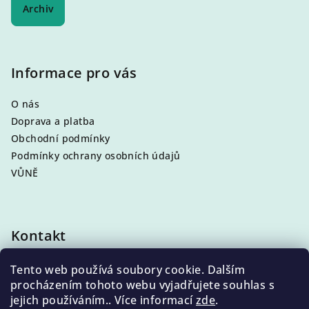
Archiv
Informace pro vás
O nás
Doprava a platba
Obchodní podmínky
Podmínky ochrany osobních údajů
VŮNĚ
Kontakt
info
@
eleni.cz
Tento web používá soubory cookie. Dalším
+420 704 868 500
procházením tohoto webu vyjadřujete souhlas s
jejich používáním.. Více informací
zde
.