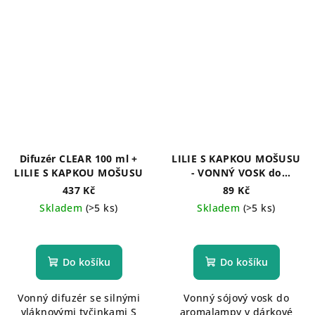
Difuzér CLEAR 100 ml +
LILIE S KAPKOU MOŠUSU
LILIE S KAPKOU MOŠUSU
- VONNÝ VOSK do
aromalampy, 30 g
437 Kč
89 Kč
Skladem
(>5 ks)
Skladem
(>5 ks)
Průměrné
hodnocení
produktu
Do košíku
Do košíku
je
5,0
Vonný difuzér se silnými
Vonný sójový vosk do
z
vláknovými tyčinkami S
aromalampy v dárkové
5