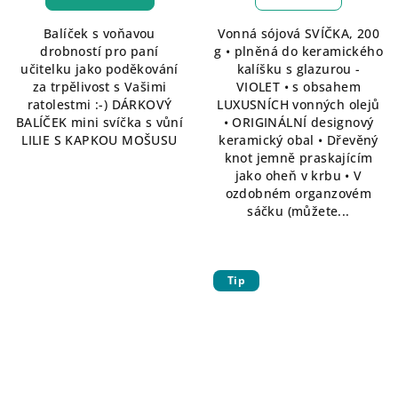
Balíček s voňavou
Vonná sójová SVÍČKA, 200
drobností pro paní
g • plněná do keramického
učitelku jako poděkování
kalíšku s glazurou -
za trpělivost s Vašimi
VIOLET • s obsahem
ratolestmi :-) DÁRKOVÝ
LUXUSNÍCH vonných olejů
BALÍČEK mini svíčka s vůní
• ORIGINÁLNÍ designový
LILIE S KAPKOU MOŠUSU
keramický obal • Dřevěný
knot jemně praskajícím
jako oheň v krbu • V
ozdobném organzovém
sáčku (můžete...
Tip