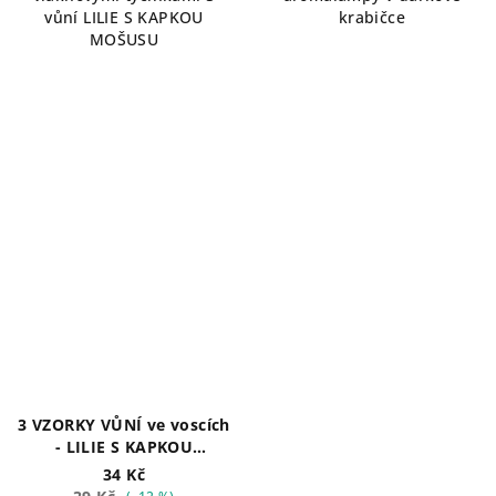
vůní LILIE S KAPKOU
krabičce
hvězdiček.
MOŠUSU
3 VZORKY VŮNÍ ve voscích
- LILIE S KAPKOU
MOŠUSU, VOŇAVÉ
34 Kč
PRÁDLO, PIŠKOTOVÉ NEBE