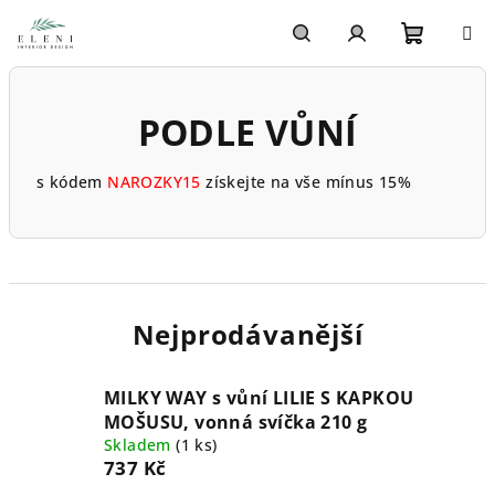
Přejít
na
obsah
Nákupn
Hledat
Přihlášení
PODLE VŮNÍ
košík
s kódem
NAROZKY15
získejte na vše mínus 15%
Nejprodávanější
MILKY WAY s vůní LILIE S KAPKOU
MOŠUSU, vonná svíčka 210 g
Skladem
(1 ks)
737 Kč