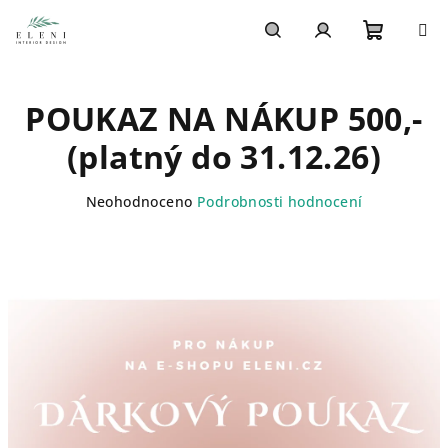
Přejít
na
obsah
Nákupn
Hledat
Přihlášení
POUKAZ NA NÁKUP 500,-
košík
(platný do 31.12.26)
Průměrné
Neohodnoceno
Podrobnosti hodnocení
hodnocení
produktu
je
0,0
z
5
hvězdiček.