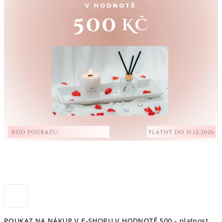
POUKAZ NA NÁKUP V E-SHOPU V HODNOTĚ 500,- platnost