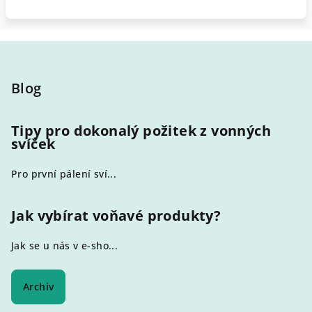
Z
á
p
Blog
a
t
Tipy pro dokonalý požitek z vonných
svíček
í
Pro první pálení sví...
Jak vybírat voňavé produkty?
Jak se u nás v e-sho...
Archiv