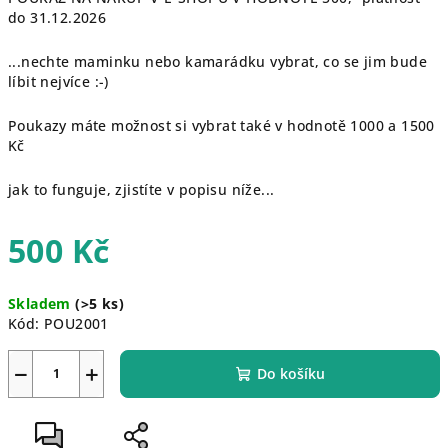
do 31.12.2026
...nechte maminku nebo kamarádku vybrat, co se jim bude
líbit nejvíce :-)
Poukazy máte možnost si vybrat také v hodnotě 1000 a 1500
Kč
jak to funguje, zjistíte v popisu níže...
500 Kč
Měrná
Skladem
(>5 ks)
cena:
Kód:
POU2001
−
+
Do košíku