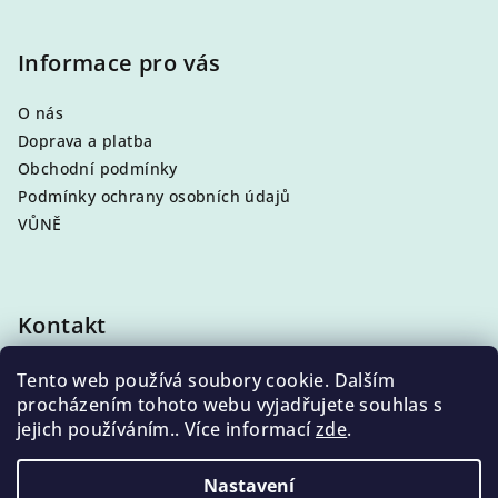
Informace pro vás
O nás
Doprava a platba
Obchodní podmínky
Podmínky ochrany osobních údajů
VŮNĚ
Kontakt
info
@
eleni.cz
Tento web používá soubory cookie. Dalším
+420 704 868 500
procházením tohoto webu vyjadřujete souhlas s
jejich používáním.. Více informací
zde
.
Nastavení