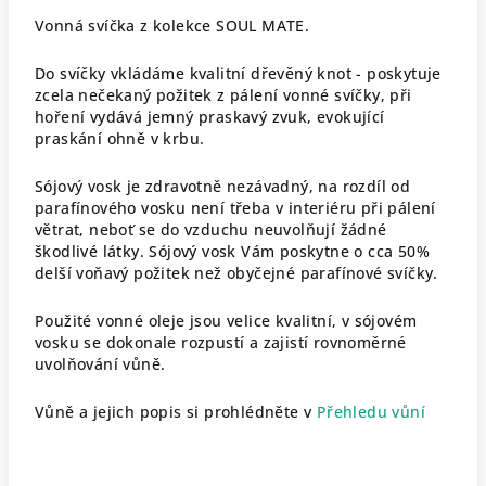
Vonná svíčka z kolekce SOUL MATE.
Do svíčky vkládáme kvalitní dřevěný knot - poskytuje
zcela nečekaný požitek z pálení vonné svíčky, při
hoření vydává jemný praskavý zvuk, evokující
praskání ohně v krbu.
Sójový vosk je zdravotně nezávadný, na rozdíl od
parafínového vosku není třeba v interiéru při pálení
větrat, neboť se do vzduchu neuvolňují žádné
škodlivé látky. Sójový vosk Vám poskytne o cca 50%
delší voňavý požitek než obyčejné parafínové svíčky.
Použité vonné oleje jsou velice kvalitní, v sójovém
vosku se dokonale rozpustí a zajistí rovnoměrné
uvolňování vůně.
Vůně a jejich popis si prohlédněte v
Přehledu vůní