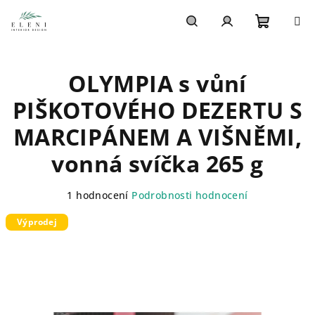
Přejít
na
obsah
Nákupn
Hledat
Přihlášení
OLYMPIA s vůní
košík
PIŠKOTOVÉHO DEZERTU S
MARCIPÁNEM A VIŠNĚMI,
vonná svíčka 265 g
Průměrné
1 hodnocení
Podrobnosti hodnocení
hodnocení
Výprodej
produktu
je
5,0
z
5
hvězdiček.