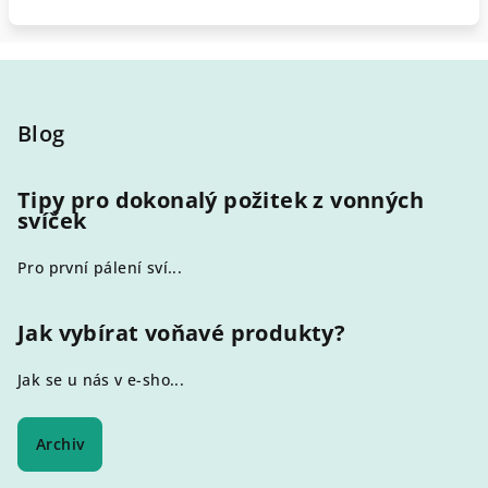
Z
á
p
Blog
a
t
Tipy pro dokonalý požitek z vonných
svíček
í
Pro první pálení sví...
Jak vybírat voňavé produkty?
Jak se u nás v e-sho...
Archiv