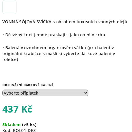
VONNÁ SÓJOVÁ SVÍČKA s obsahem luxusních vonných olejů
• Dřevěný knot jemně praskající jako oheň v krbu
• Balená v ozdobném organzovém sáčku (pro balení v
originální krabičce s mašlí si vyberte dárkové balení v
roletce)
ORIGINÁLNÍ DÁRKOVÉ BALENÍ
437 Kč
Měrná
Skladem
(>5 ks)
cena:
Kód:
BOL01-DEZ