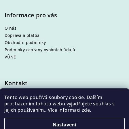
Informace pro vás
O nás
Doprava a platba
Obchodní podmínky
Podmínky ochrany osobních údajů
VŮNĚ
Kontakt
info
@
eleni.cz
Tento web používá soubory cookie. Dalším
+420 704 868 500
procházením tohoto webu vyjadřujete souhlas s
jejich používáním.. Více informací
zde
.
Nastavení