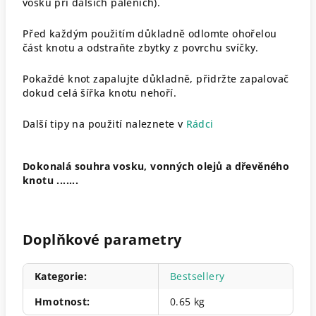
vosku při dalších páleních).
Před každým použitím důkladně odlomte ohořelou
část knotu a odstraňte zbytky z povrchu svíčky.
Pokaždé knot zapalujte důkladně, přidržte zapalovač
dokud celá šířka knotu nehoří.
Další tipy na použití naleznete v
Rádci
Dokonalá souhra vosku, vonných olejů a dřevěného
knotu .......
Doplňkové parametry
Kategorie
:
Bestsellery
Hmotnost
:
0.65 kg