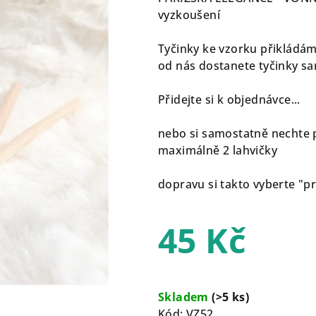
je
vyzkoušení
0,0
z
Tyčinky ke vzorku přikládám
5
od nás dostanete tyčinky s
hvězdiček.
Přidejte si k objednávce...
nebo si samostatně nechte p
maximálně 2 lahvičky
dopravu si takto vyberte "p
45 Kč
Měrná
cena:
Skladem
(>5 ks)
Kód:
VZ52