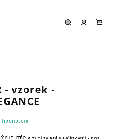
Hledat
Přihlášení
Nákupní
košík
- vzorek -
LEGANCE
i hodnocení
DIFUZÉR v minibalení s tyčinkami - pro