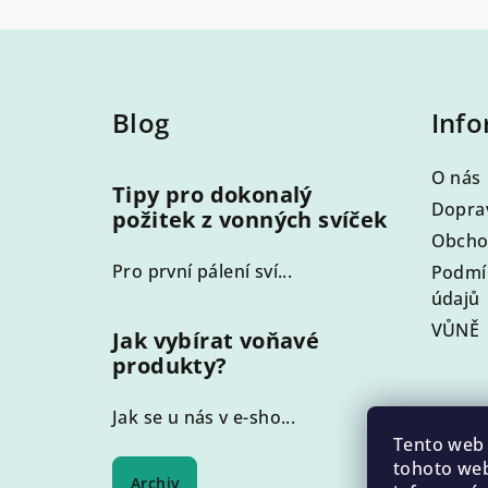
Z
á
Blog
Info
p
a
O nás
Tipy pro dokonalý
t
Doprav
požitek z vonných svíček
Obcho
í
Pro první pálení sví...
Podmí
údajů
VŮNĚ
Jak vybírat voňavé
produkty?
Jak se u nás v e-sho...
Tento web 
tohoto web
Archiv