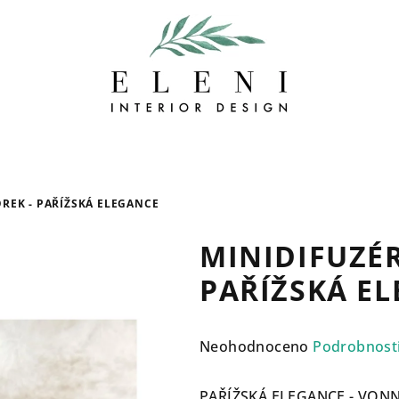
OREK - PAŘÍŽSKÁ ELEGANCE
MINIDIFUZÉR 
PAŘÍŽSKÁ E
Průměrné
Neohodnoceno
Podrobnost
hodnocení
produktu
PAŘÍŽSKÁ ELEGANCE - VONNÝ 