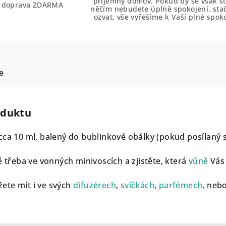
příjemný domov. Pokud by se však sta
č doprava ZDARMA
něčím nebudete úplně spokojení, sta
ozvat, vše vyřešíme k Vaší plné spoko
e
oduktu
cca 10 ml, balený do bublinkové obálky (pokud posílaný
ě třeba ve vonných minivoscích a zjistěte, která
vůně
Vás 
ete mít i ve svých
difuzérech
,
svíčkách
,
parfémech
, neb