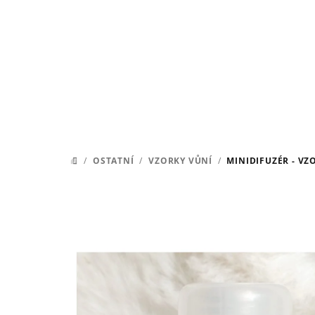
Přejít
na
obsah
/
OSTATNÍ
/
VZORKY VŮNÍ
/
MINIDIFUZÉR - VZ
DOMŮ