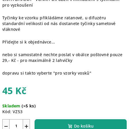
pro vyzkoušení
Tyčinky ke vzorku přikládáme ratanové, u difuzéru
standardní velikosti od nás dostanete tyčinky sametové
vláknové
Přidejte si k objednávce...
nebo si samostatně nechte poslat v obálce poštovné pouze
29,- Kč - pro maximálně 2 lahvičky
dopravu si takto vyberte "pro vzorky vosků"
45 Kč
Měrná
Skladem
(>5 ks)
cena:
Kód:
VZ53
−
+
Do košíku