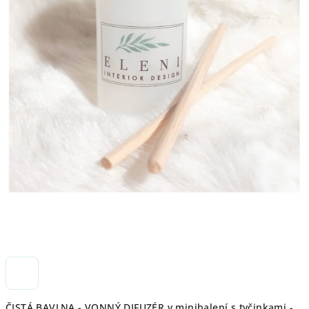
ČISTÁ BAVLNA - VONNÝ DIFUZÉR v minibalení s tyčinkami -