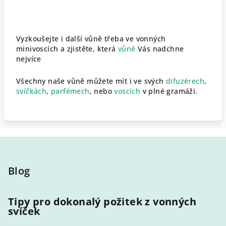
Vyzkoušejte i další vůně třeba ve vonných
minivoscích a zjistěte, která
vůně
Vás nadchne
nejvíce
Všechny naše vůně můžete mít i ve svých
difuzérech
,
svíčkách
,
parfémech
, nebo
voscích
v plné gramáži.
Z
á
p
Blog
a
t
Tipy pro dokonalý požitek z vonných
svíček
í