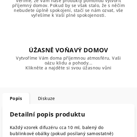
Věříme, že Vám naše produkty pomohou vytvořit
příjemný domov. Pokud by se však stalo, že s něčím
nebudete úplně spokojení, stačí se nám ozvat, vše
vyřešíme k Vaší plné spokojenosti.
ÚŽASNĚ VOŇAVÝ DOMOV
Vytvoříme Vám doma příjemnou atmosféru, Vaši
oázu klidu a pohody...
Klikněte a najděte si svou úžasnou vůni
Popis
Diskuze
Detailní popis produktu
Každý vzorek difuzéru cca 10 ml, balený do
bublinkové obálky (pokud posílaný samostatně)