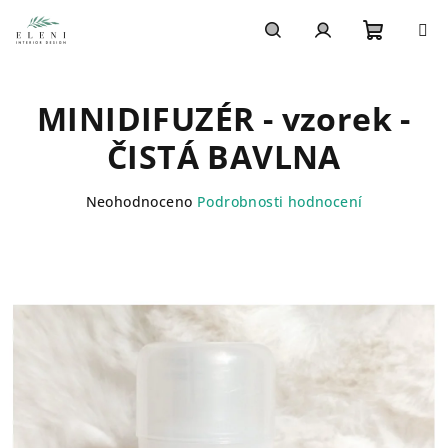
Přejít
na
obsah
Nákupn
Hledat
Přihlášení
MINIDIFUZÉR - vzorek -
košík
ČISTÁ BAVLNA
Průměrné
Neohodnoceno
Podrobnosti hodnocení
hodnocení
produktu
je
0,0
z
5
hvězdiček.