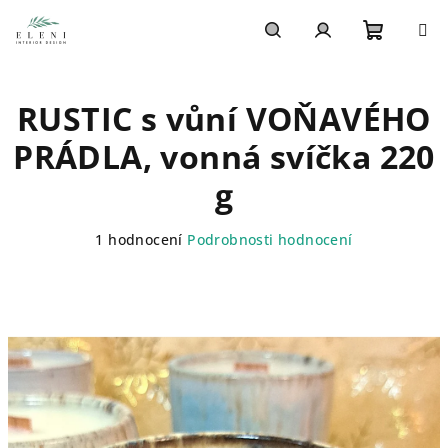
Přejít
na
obsah
Nákupn
Hledat
Přihlášení
RUSTIC s vůní VOŇAVÉHO
košík
PRÁDLA, vonná svíčka 220
g
Průměrné
1 hodnocení
Podrobnosti hodnocení
hodnocení
produktu
je
5,0
z
5
hvězdiček.