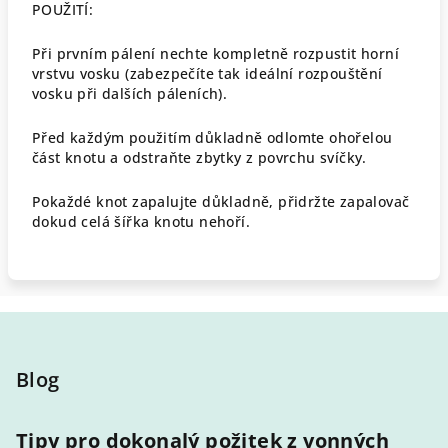
POUŽITÍ:
Při prvním pálení nechte kompletně rozpustit horní
vrstvu vosku (zabezpečíte tak ideální rozpouštění
vosku při dalších páleních).
Před každým použitím důkladně odlomte ohořelou
část knotu a odstraňte zbytky z povrchu svíčky.
Pokaždé knot zapalujte důkladně, přidržte zapalovač
dokud celá šířka knotu nehoří.
Z
á
p
Blog
a
t
Tipy pro dokonalý požitek z vonných