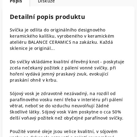
Popis
Diskuze
Detailní popis produktu
Svíčka je odlita do originálního designového
keramického kalíšku, vyrobeného v keramickém
ateliéru BALANCE CERAMICS na zakázku. Každá
sklenice je originál...
Do svíčky vkládáme kvalitní dřevěný knot - poskytuje
zcela nečekaný požitek z pálení vonné svíčky, při
hoření vydává jemný praskavý zvuk, evokující
praskání ohně v krbu.
Sójový vosk je zdravotně nezávadný, na rozdíl od
parafínového vosku není třeba v interiéru při pálení
větrat, neboť se do vzduchu neuvolňují žádné
škodlivé látky. Sójový vosk Vám poskytne o cca 50%
delší voňavý požitek než obyčejné parafínové svíčky.
Použité vonné oleje jsou velice kvalitní, v sójovém