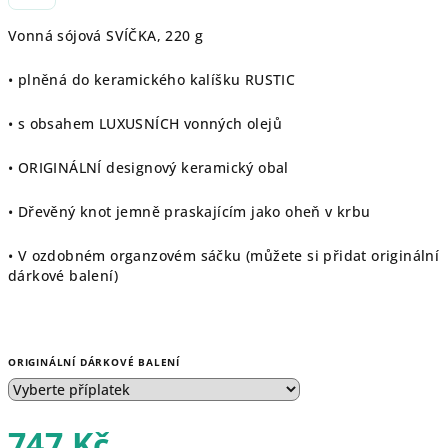
Vonná sójová SVÍČKA, 220 g
• plněná do keramického kalíšku RUSTIC
• s obsahem LUXUSNÍCH vonných olejů
• ORIGINÁLNÍ designový keramický obal
• Dřevěný knot jemně praskajícím jako oheň v krbu
• V ozdobném organzovém sáčku (můžete si přidat originální
dárkové balení)
ORIGINÁLNÍ DÁRKOVÉ BALENÍ
747 Kč