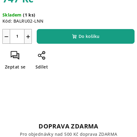
Měrná
Skladem
(1 ks)
cena:
Kód:
BALRU02-LNN
−
+
Do košíku
Zeptat se
Sdílet
DOPRAVA ZDARMA
Pro objednávky nad 500 Kč doprava ZDARMA