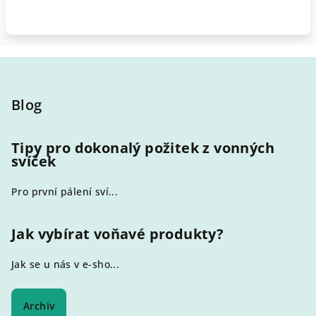
Z
á
p
Blog
a
t
Tipy pro dokonalý požitek z vonných
svíček
í
Pro první pálení sví...
Jak vybírat voňavé produkty?
Jak se u nás v e-sho...
Archiv