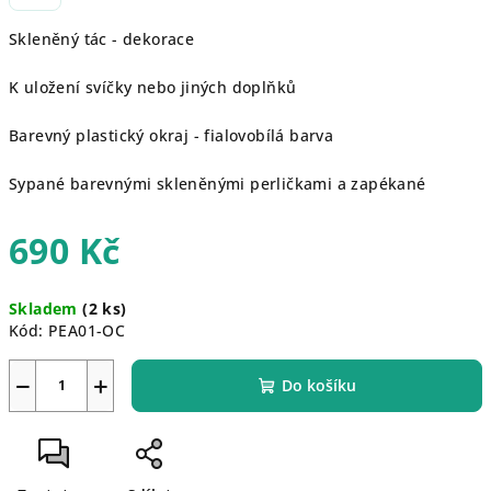
Skleněný tác - dekorace
K uložení svíčky nebo jiných doplňků
Barevný plastický okraj - fialovobílá barva
Sypané barevnými skleněnými perličkami a zapékané
690 Kč
Měrná
Skladem
(2 ks)
cena:
Kód:
PEA01-OC
−
+
Do košíku