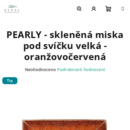
Přejít
na
obsah
Nákupn
Hledat
Přihlášení
PEARLY - skleněná miska
košík
pod svíčku velká -
oranžovočervená
Průměrné
Neohodnoceno
Podrobnosti hodnocení
hodnocení
Tip
produktu
je
0,0
z
5
hvězdiček.