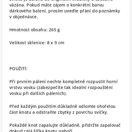
vázána. Pokud máte zájem o konkrétní barvu
dárkového balení, prosím uveďte přání do poznámky
v objednávce.
Hmotnost obsahu: 265 g
Velikost sklenice: 8 x 9 cm
POUŽITÍ:
Při prvním pálení nechte kompletně rozpustit horní
vrstvu vosku (zabezpečíte tak ideální rozpouštění
vosku při dalších páleních).
Před každým použitím důkladně odlomte ohořelou
část knotu a odstraňte zbytky z povrchu svíčky.
Pokaždé knot zapalujte důkladně, přidržte zapalovač
dokud celá šířka knotu nehoří.