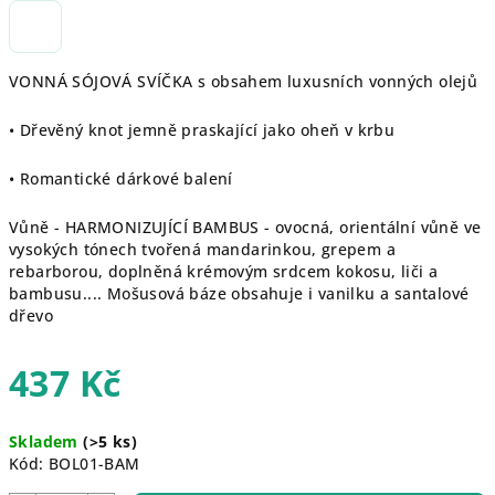
VONNÁ SÓJOVÁ SVÍČKA s obsahem luxusních vonných olejů
• Dřevěný knot jemně praskající jako oheň v krbu
• Romantické dárkové balení
Vůně - HARMONIZUJÍCÍ BAMBUS - ovocná, orientální vůně ve
vysokých tónech tvořená mandarinkou, grepem a
rebarborou, doplněná krémovým srdcem kokosu, liči a
bambusu.... Mošusová báze obsahuje i vanilku a santalové
dřevo
437 Kč
Měrná
Skladem
(>5 ks)
cena:
Kód:
BOL01-BAM