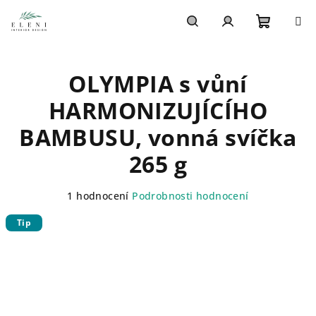
Přejít
na
obsah
Nákupn
Hledat
Přihlášení
OLYMPIA s vůní
košík
HARMONIZUJÍCÍHO
BAMBUSU, vonná svíčka
265 g
Průměrné
1 hodnocení
Podrobnosti hodnocení
hodnocení
Tip
produktu
je
5,0
z
5
hvězdiček.