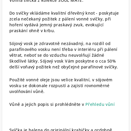
Vonná svíčka z kolekce SOUL MATE.
Do svíčky vkládáme kvalitní dřevěný knot - poskytuje
zcela nečekaný požitek z pálení vonné svíčky, při
hoření vydává jemný praskavý zvuk, evokující
praskání ohně v krbu.
Sójový vosk je zdravotně nezávadný, na rozdíl od
parafínového vosku není třeba v interiéru při pálení
větrat, neboť se do vzduchu neuvolňují žádné
škodlivé látky. Sójový vosk Vám poskytne o cca 50%
delší voňavý požitek než obyčejné parafínové svíčky.
Použité vonné oleje jsou velice kvalitní, v sójovém
vosku se dokonale rozpustí a zajistí rovnoměrné
uvolňování vůně.
Vůně a jejich popis si prohlédněte v
Přehledu vůní
Svíčka je balena do originální krabičky a ozdobně