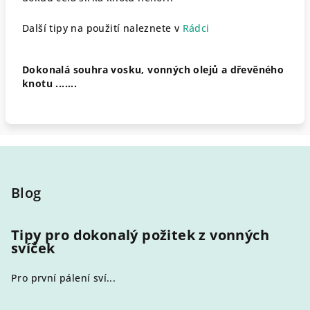
Další tipy na použití naleznete v
Rádci
Dokonalá souhra vosku, vonných olejů a dřevěného
knotu .......
Z
á
p
Blog
a
t
Tipy pro dokonalý požitek z vonných
svíček
í
Pro první pálení sví...