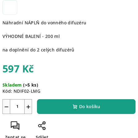
Náhradní NÁPLŇ do vonného difuzéru
VÝHODNÉ BALENÍ - 200 ml
na doplnění do 2 celých difuzérů
597 Kč
Měrná
Skladem
(>5 ks)
cena:
Kód:
NDIF02-LMG
−
+
Do košíku
Zeptat se
Sdílet