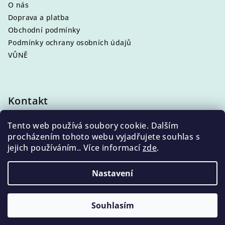
O nás
Doprava a platba
Obchodní podmínky
Podmínky ochrany osobních údajů
VŮNĚ
Kontakt
info
@
eleni.cz
Tento web používá soubory cookie. Dalším
+420 704 868 500
procházením tohoto webu vyjadřujete souhlas s
jejich používáním.. Více informací
zde
.
Nastavení
Copyright 2026
ELENI, Váš voňavý obchod
. Všechna
práva vyhrazena.
Souhlasím
Vytvořil Shoptet