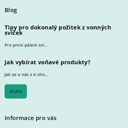
á
p
Blog
a
t
Tipy pro dokonalý požitek z vonných
svíček
í
Pro první pálení sví...
Jak vybírat voňavé produkty?
Jak se u nás v e-sho...
Archiv
Informace pro vás