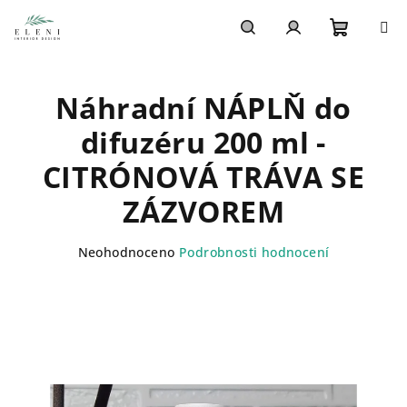
Přejít
na
obsah
Nákupn
Hledat
Přihlášení
Náhradní NÁPLŇ do
košík
difuzéru 200 ml -
CITRÓNOVÁ TRÁVA SE
ZÁZVOREM
Průměrné
Neohodnoceno
Podrobnosti hodnocení
hodnocení
produktu
je
0,0
z
5
hvězdiček.