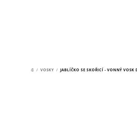
Přejít
na
obsah
/
VOSKY
/
JABLÍČKO SE SKOŘICÍ - VONNÝ VOSK
DOMŮ