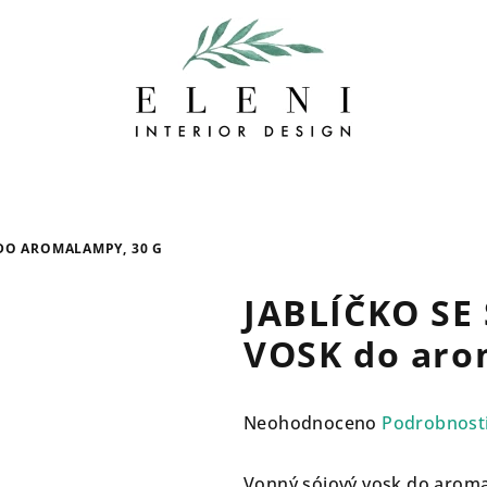
 DO AROMALAMPY, 30 G
JABLÍČKO SE
VOSK do aro
Průměrné
Neohodnoceno
Podrobnost
hodnocení
produktu
Vonný sójový vosk do arom