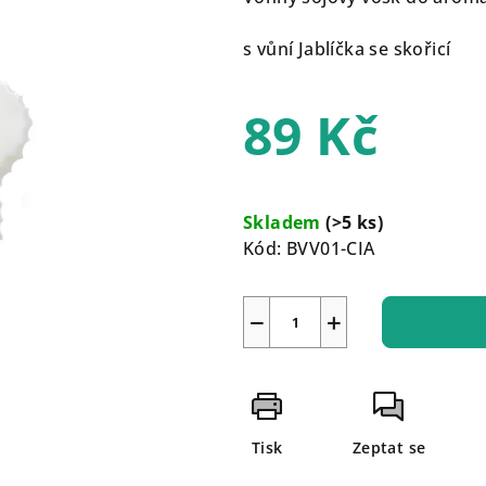
je
0,0
s vůní Jablíčka se skořicí
z
5
89 Kč
hvězdiček.
Měrná
cena:
Skladem
(>5 ks)
Kód:
BVV01-CIA
−
+
Tisk
Zeptat se