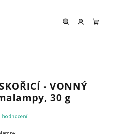
Hledat
Přihlášení
Nákupní
košík
 SKOŘICÍ - VONNÝ
malampy, 30 g
i hodnocení
alampy