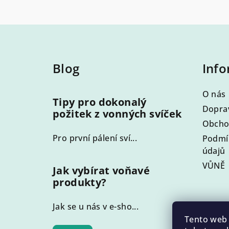
Z
á
Blog
Info
p
a
O nás
Tipy pro dokonalý
t
Doprav
požitek z vonných svíček
Obcho
í
Pro první pálení sví...
Podmí
údajů
VŮNĚ
Jak vybírat voňavé
produkty?
Jak se u nás v e-sho...
Tento web 