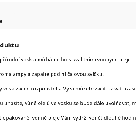
e
oduktu
řírodní vosk a mícháme ho s kvalitními vonnými oleji.
romalampy a zapalte pod ní čajovou svíčku.
ý vosk začne rozpouštět a Vy si můžete začít užívat úžas
ku uhasíte, vůně olejů ve vosku se bude dále uvolňovat, m
t opakovaně, vonné oleje Vám vydrží vonět dlouhé hodin