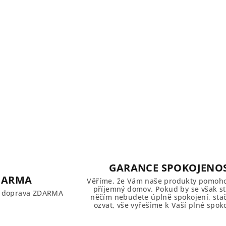
GARANCE SPOKOJENOS
DARMA
Věříme, že Vám naše produkty pomoho
příjemný domov. Pokud by se však sta
č doprava ZDARMA
něčím nebudete úplně spokojení, sta
ozvat, vše vyřešíme k Vaší plné spoko