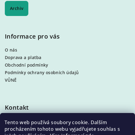
Archiv
Informace pro vás
O nás
Doprava a platba
Obchodní podmínky
Podmínky ochrany osobních údajů
VŮNĚ
Kontakt
info
@
eleni.cz
Tento web používá soubory cookie. Dalším
+420 704 868 500
procházením tohoto webu vyjadřujete souhlas s