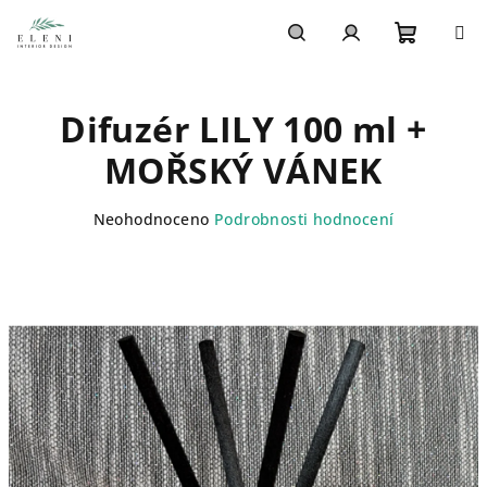
Přejít
na
obsah
Nákupn
Hledat
Přihlášení
Difuzér LILY 100 ml +
košík
MOŘSKÝ VÁNEK
Průměrné
Neohodnoceno
Podrobnosti hodnocení
hodnocení
produktu
je
0,0
z
5
hvězdiček.