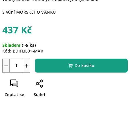
S vůní MOŘSKÉHO VÁNKU
437 Kč
Měrná
Skladem
(>5 ks)
cena:
Kód:
BDIFLIL01-MAR
−
+
Do košíku
Zeptat se
Sdílet