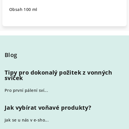
Obsah 100 ml
Z
á
p
Blog
a
t
Tipy pro dokonalý požitek z vonných
svíček
í
Pro první pálení sví...
Jak vybírat voňavé produkty?
Jak se u nás v e-sho...