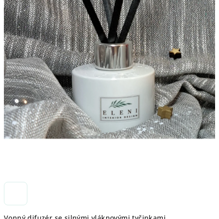
Vonný difuzér se silnými vláknovými tyčinkami