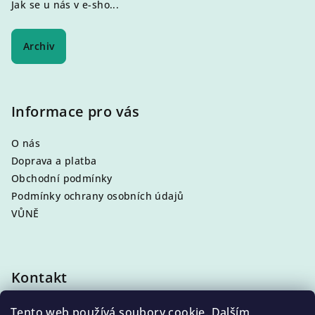
Jak se u nás v e-sho...
Archiv
Informace pro vás
O nás
Doprava a platba
Obchodní podmínky
Podmínky ochrany osobních údajů
VŮNĚ
Kontakt
info
@
eleni.cz
Tento web používá soubory cookie. Dalším