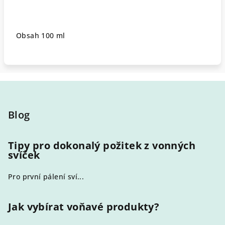
Obsah 100 ml
Z
á
p
Blog
a
t
Tipy pro dokonalý požitek z vonných
svíček
í
Pro první pálení sví...
Jak vybírat voňavé produkty?