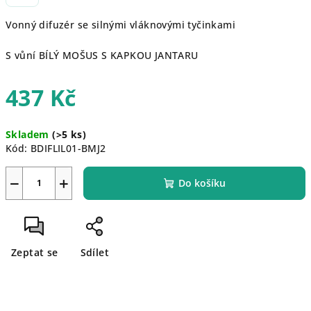
Vonný difuzér se silnými vláknovými tyčinkami
S vůní BÍLÝ MOŠUS S KAPKOU JANTARU
437 Kč
Měrná
Skladem
(>5 ks)
cena:
Kód:
BDIFLIL01-BMJ2
−
+
Do košíku
Zeptat se
Sdílet