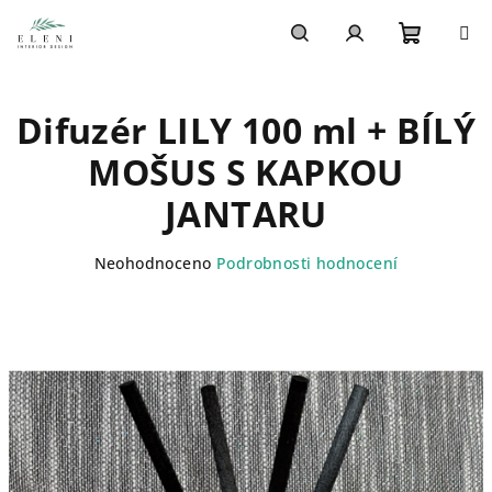
Přejít
na
obsah
Nákupn
Hledat
Přihlášení
Difuzér LILY 100 ml + BÍLÝ
košík
MOŠUS S KAPKOU
JANTARU
Průměrné
Neohodnoceno
Podrobnosti hodnocení
hodnocení
produktu
je
0,0
z
5
hvězdiček.