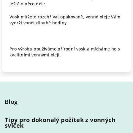
ještě o něco déle.
Vosk můžete rozehřívat opakovaně, vonné oleje Vám
vydrží vonět dlouhé hodiny.
Pro výrobu používáme přírodní vosk a mícháme ho s
kvalitními vonnými oleji.
Z
á
p
Blog
a
t
Tipy pro dokonalý požitek z vonných
svíček
í