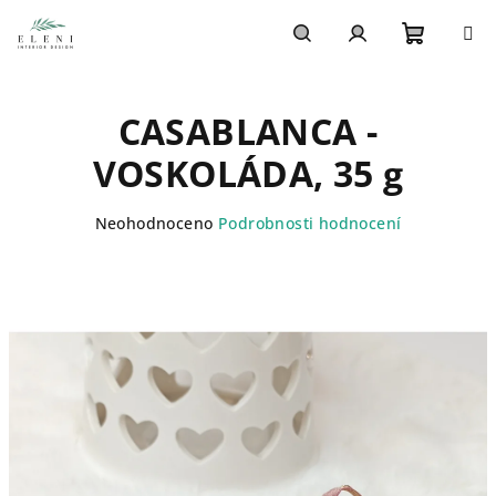
Přejít
na
obsah
Nákupn
Hledat
Přihlášení
CASABLANCA -
košík
VOSKOLÁDA, 35 g
Průměrné
Neohodnoceno
Podrobnosti hodnocení
hodnocení
produktu
je
0,0
z
5
hvězdiček.