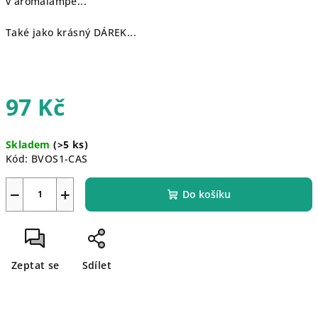
v aromalampě...
Také jako krásný DÁREK...
97 Kč
Měrná
Skladem
(>5 ks)
cena:
Kód:
BVOS1-CAS
−
+
Do košíku
Zeptat se
Sdílet