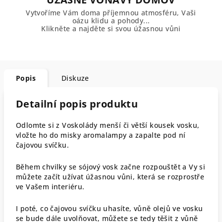
Vytvoříme Vám doma příjemnou atmosféru, Vaši
oázu klidu a pohody...
Klikněte a najděte si svou úžasnou vůni
Popis
Diskuze
Detailní popis produktu
Odlomte si z Voskolády menší či větší kousek vosku,
vložte ho do misky aromalampy a zapalte pod ní
čajovou svíčku.
Během chvilky se sójový vosk začne rozpouštět a Vy si
můžete začít užívat úžasnou vůni, která se rozprostře
ve Vašem interiéru.
I poté, co čajovou svíčku uhasíte, vůně olejů ve vosku
se bude dále uvolňovat, můžete se tedy těšit z vůně