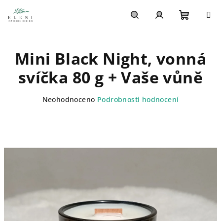
Přejít
na
obsah
Nákupn
Hledat
Přihlášení
Mini Black Night, vonná
košík
svíčka 80 g + Vaše vůně
Průměrné
Neohodnoceno
Podrobnosti hodnocení
hodnocení
produktu
je
0,0
z
5
hvězdiček.