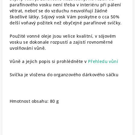
parafínového vosku není třeba v interiéru při pálení
větrat, neboť se do vzduchu neuvolňují žádné
škodlivé látky. Sójový vosk Vám poskytne o cca 50%
delší voňavý požitek než obyčejné parafínové svíčky.
Použité vonné oleje jsou velice kvalitní, v sójovém
vosku se dokonale rozpustí a zajistí rovnoměrné
uvolňování vůně.
Vůně a jejich popis si prohlédněte v
Přehledu vůní
Svíčka je vložena do organzového dárkového sáčku
Hmotnost obsahu: 80 g