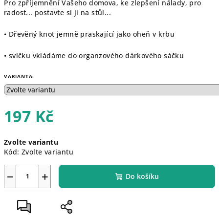
Pro zpříjemnění Vašeho domova, ke zlepšení nálady, pro
radost... postavte si ji na stůl...
• Dřevěný knot jemně praskající jako oheň v krbu
• svíčku vkládáme do organzového dárkového sáčku
VARIANTA:
197 Kč
Měrná
Zvolte variantu
cena:
Kód:
Zvolte variantu
−
+
Do košíku