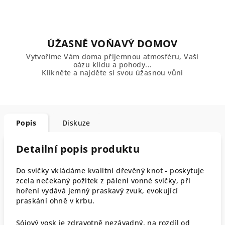
ÚŽASNĚ VOŇAVÝ DOMOV
Vytvoříme Vám doma příjemnou atmosféru, Vaši
oázu klidu a pohody...
Klikněte a najděte si svou úžasnou vůni
Popis
Diskuze
Detailní popis produktu
Do svíčky vkládáme kvalitní dřevěný knot - poskytuje
zcela nečekaný požitek z pálení vonné svíčky, při
hoření vydává jemný praskavý zvuk, evokující
praskání ohně v krbu.
Sójový vosk je zdravotně nezávadný, na rozdíl od