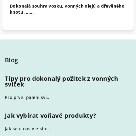
Dokonalá souhra vosku, vonných olejů a dřevěného
knotu .......
Z
á
p
Blog
a
t
Tipy pro dokonalý požitek z vonných
svíček
í
Pro první pálení sví...
Jak vybírat voňavé produkty?
Jak se u nás v e-sho...