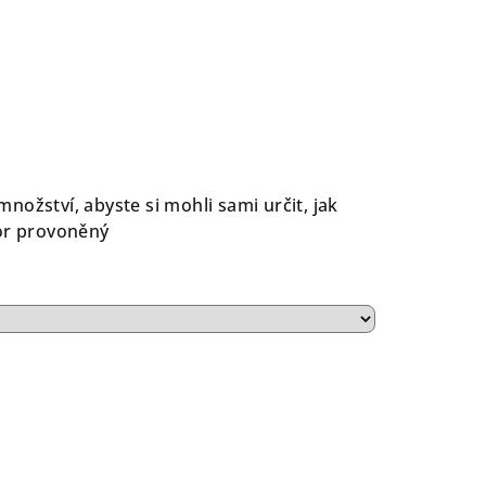
ožství, abyste si mohli sami určit, jak
tor provoněný