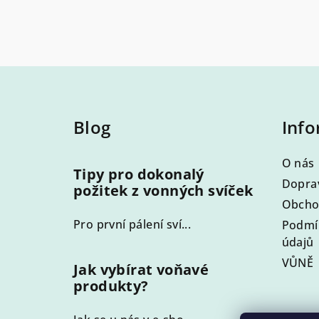
Z
á
Blog
Info
p
a
O nás
Tipy pro dokonalý
t
Doprav
požitek z vonných svíček
Obcho
í
Pro první pálení sví...
Podmí
údajů
VŮNĚ
Jak vybírat voňavé
produkty?