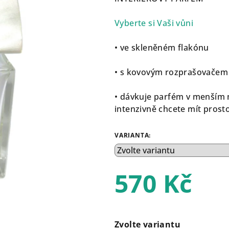
je
5,0
Vyberte si Vaši vůni
z
5
• ve skleněném flakónu
hvězdiček.
• s kovovým rozprašovačem
• dávkuje parfém v menším mn
intenzivně chcete mít pros
VARIANTA:
570 Kč
Měrná
cena:
Zvolte variantu