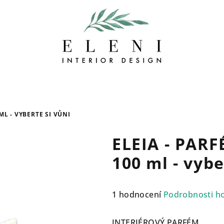
ML - VYBERTE SI VŮNI
ELEIA - PAR
100 ml - vyb
Průměrné
1 hodnocení
Podrobnosti h
hodnocení
produktu
INTERIÉROVÝ PARFÉM