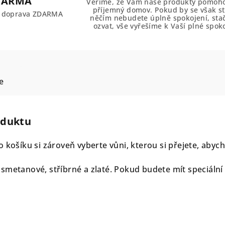
DARMA
Věříme, že Vám naše produkty pomoho
příjemný domov. Pokud by se však sta
č doprava ZDARMA
něčím nebudete úplně spokojení, sta
ozvat, vše vyřešíme k Vaší plné spoko
e
oduktu
o košíku si zároveň vyberte vůni, kterou si přejete, aby
smetanové, stříbrné a zlaté. Pokud budete mít speciáln