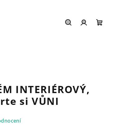
Hledat
Přihlášení
Nákupní
košík
FÉM INTERIÉROVÝ,
erte si VŮNI
odnocení