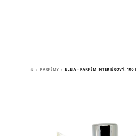
Přejít
na
obsah
/
PARFÉMY
/
ELEIA - PARFÉM INTERIÉROVÝ, 100 
DOMŮ