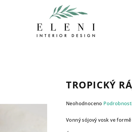
TROPICKÝ RÁ
Průměrné
Neohodnoceno
Podrobnost
hodnocení
produktu
Vonný sójový vosk ve formě
je
0,0