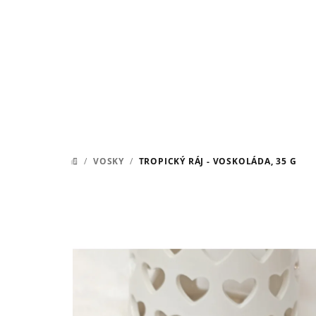
Přejít
na
obsah
/
VOSKY
/
TROPICKÝ RÁJ - VOSKOLÁDA, 35 G
DOMŮ