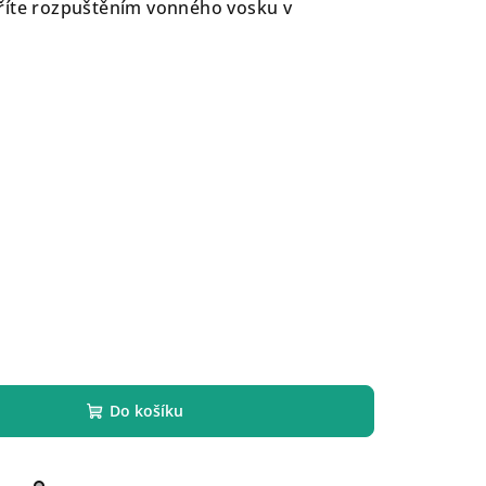
říte rozpuštěním vonného vosku v
Do košíku