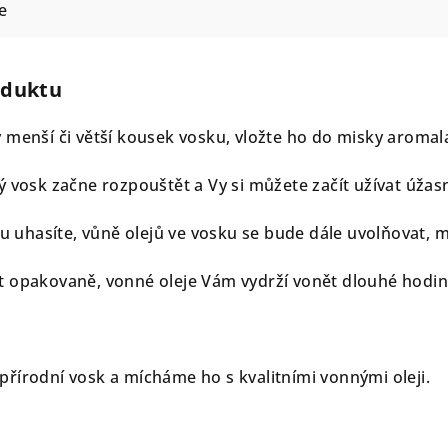
e
oduktu
 menší či větší kousek vosku, vložte ho do misky aromal
ý vosk začne rozpouštět a Vy si můžete začít užívat úžas
ku uhasíte, vůně olejů ve vosku se bude dále uvolňovat, m
t opakovaně, vonné oleje Vám vydrží vonět dlouhé hodin
řírodní vosk a mícháme ho s kvalitními vonnými oleji.