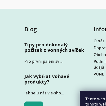
Z
á
Blog
Info
p
a
O nás
Tipy pro dokonalý
t
Doprav
požitek z vonných svíček
Obcho
í
Pro první pálení sví...
Podmí
údajů
VŮNĚ
Jak vybírat voňavé
produkty?
Jak se u nás v e-sho...
Tento web 
tohoto web