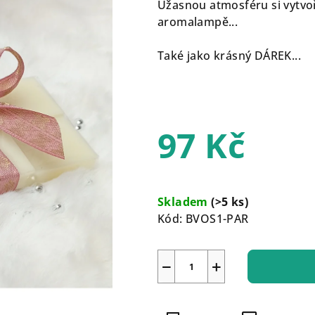
Úžasnou atmosféru si vytvo
z
aromalampě...
5
hvězdiček.
Také jako krásný DÁREK...
97 Kč
Měrná
cena:
Skladem
(>5 ks)
Kód:
BVOS1-PAR
−
+