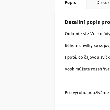
Popis
Diskuz
Detailní popis pr
Odlomte si z Voskolády
Během chvilky se sójov
I poté, co čajovou svíč
Vosk můžete rozehříva
Pro výrobu používáme p