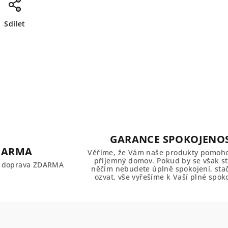
Sdílet
GARANCE SPOKOJENOS
DARMA
Věříme, že Vám naše produkty pomoho
příjemný domov. Pokud by se však sta
č doprava ZDARMA
něčím nebudete úplně spokojení, sta
ozvat, vše vyřešíme k Vaší plné spoko