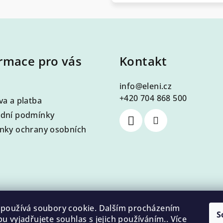
rmace pro vás
Kontakt
info
@
eleni.cz
+420 704 868 500
a a platba
dní podmínky
nky ochrany osobních
používá soubory cookie. Dalším procházením
S
u vyjadřujete souhlas s jejich používáním.. Více