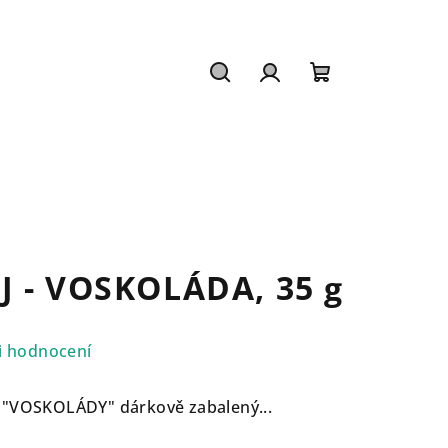
Hledat
Přihlášení
Nákupní
košík
J - VOSKOLÁDA, 35 g
i hodnocení
 "VOSKOLÁDY" dárkově zabalený...