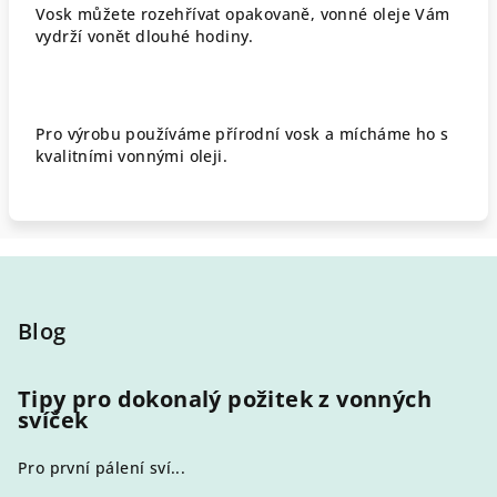
Vosk můžete rozehřívat opakovaně, vonné oleje Vám
vydrží vonět dlouhé hodiny.
Pro výrobu používáme přírodní vosk a mícháme ho s
kvalitními vonnými oleji.
Z
á
p
Blog
a
t
Tipy pro dokonalý požitek z vonných
svíček
í
Pro první pálení sví...