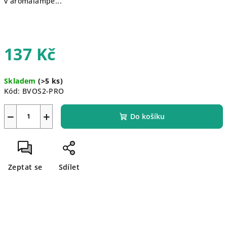
v aromalampě...
137 Kč
Měrná
Skladem
(>5 ks)
cena:
Kód:
BVOS2-PRO
−
+
Do košíku
Zeptat se
Sdílet