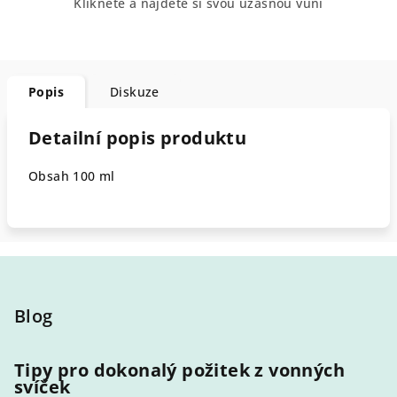
Klikněte a najděte si svou úžasnou vůni
Popis
Diskuze
Detailní popis produktu
Obsah 100 ml
Z
á
p
Blog
a
t
Tipy pro dokonalý požitek z vonných
svíček
í