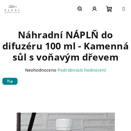
Přejít
na
obsah
Nákupn
Hledat
Přihlášení
Náhradní NÁPLŇ do
košík
difuzéru 100 ml - Kamenná
sůl s voňavým dřevem
Průměrné
Neohodnoceno
Podrobnosti hodnocení
hodnocení
Tip
produktu
je
0,0
z
5
hvězdiček.