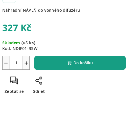
Náhradní NÁPLŇ do vonného difuzéru
327 Kč
Měrná
Skladem
(>5 ks)
cena:
Kód:
NDIF01-RSW
−
+
Do košíku
Zeptat se
Sdílet