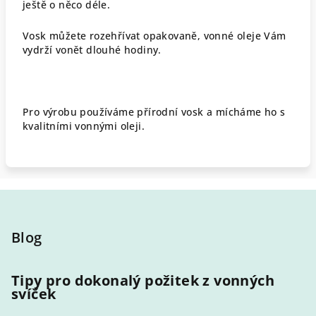
ještě o něco déle.
Vosk můžete rozehřívat opakovaně, vonné oleje Vám
vydrží vonět dlouhé hodiny.
Pro výrobu používáme přírodní vosk a mícháme ho s
kvalitními vonnými oleji.
Z
á
p
Blog
a
t
Tipy pro dokonalý požitek z vonných
svíček
í