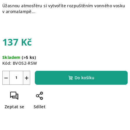
Úžasnou atmosféru si vytvoříte rozpuštěním vonného vosku
v aromalampě...
137 Kč
Měrná
Skladem
(>5 ks)
cena:
Kód:
BVOS2-RSW
−
+
Do košíku
Zeptat se
Sdílet