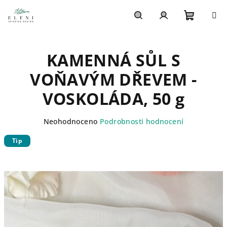
Přejít
na
obsah
Nákupn
Hledat
Přihlášení
KAMENNÁ SŮL S
košík
VOŇAVÝM DŘEVEM -
VOSKOLÁDA, 50 g
Průměrné
Neohodnoceno
Podrobnosti hodnocení
hodnocení
Tip
produktu
je
0,0
z
5
hvězdiček.