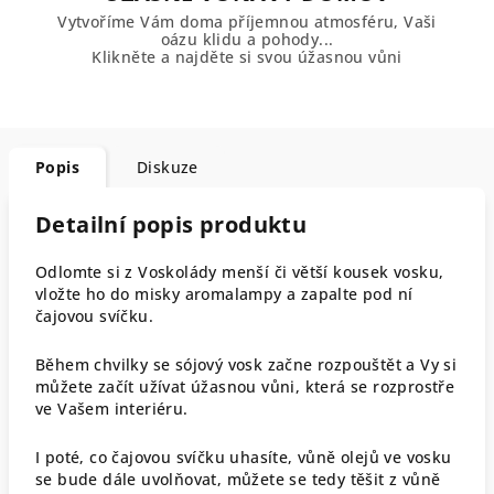
Vytvoříme Vám doma příjemnou atmosféru, Vaši
oázu klidu a pohody...
Klikněte a najděte si svou úžasnou vůni
Popis
Diskuze
Detailní popis produktu
Odlomte si z Voskolády menší či větší kousek vosku,
vložte ho do misky aromalampy a zapalte pod ní
čajovou svíčku.
Během chvilky se sójový vosk začne rozpouštět a Vy si
můžete začít užívat úžasnou vůni, která se rozprostře
ve Vašem interiéru.
I poté, co čajovou svíčku uhasíte, vůně olejů ve vosku
se bude dále uvolňovat, můžete se tedy těšit z vůně