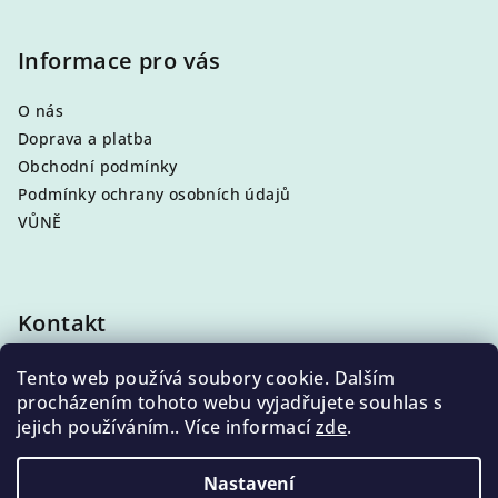
Informace pro vás
O nás
Doprava a platba
Obchodní podmínky
Podmínky ochrany osobních údajů
VŮNĚ
Kontakt
info
@
eleni.cz
Tento web používá soubory cookie. Dalším
+420 704 868 500
procházením tohoto webu vyjadřujete souhlas s
jejich používáním.. Více informací
zde
.
Nastavení