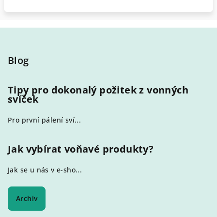
Z
á
p
Blog
a
t
Tipy pro dokonalý požitek z vonných
svíček
í
Pro první pálení sví...
Jak vybírat voňavé produkty?
Jak se u nás v e-sho...
Archiv