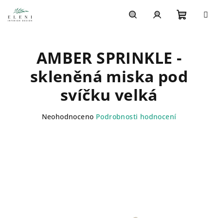
Přejít
na
obsah
Nákupn
Hledat
Přihlášení
AMBER SPRINKLE -
košík
skleněná miska pod
svíčku velká
Průměrné
Neohodnoceno
Podrobnosti hodnocení
hodnocení
produktu
je
0,0
z
5
hvězdiček.