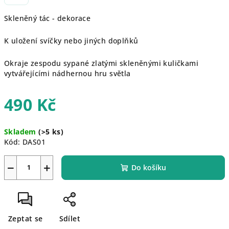
Skleněný tác - dekorace
K uložení svíčky nebo jiných doplňků
Okraje zespodu sypané zlatými skleněnými kuličkami
vytvářejícími nádhernou hru světla
490 Kč
Měrná
Skladem
(>5 ks)
cena:
Kód:
DAS01
−
+
Do košíku
Zeptat se
Sdílet